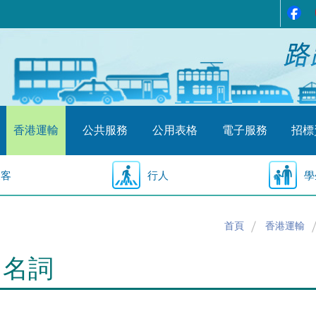
香港運輸
公共服務
公用表格
電子服務
招標
乘客
行人
學
首頁
香港運輸
用名詞