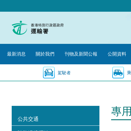
跳
至
內
容
的
開
始
最新消息
關於我們
刊物及新聞公報
公開資料
駕駛者
專
公共交通