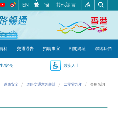
EN
繁
簡
其他語言
資料
交通通告
招聘事宜
相關網址
聯絡我們
生/家長
殘疾人士
道路安全
道路交通意外統計
二零零九年
專用名詞