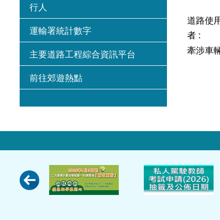
行人
道路使
運輸署統計數字
者 :
牽涉車輛
主要道路工程綜合資訊平台
前往郊遊熱點