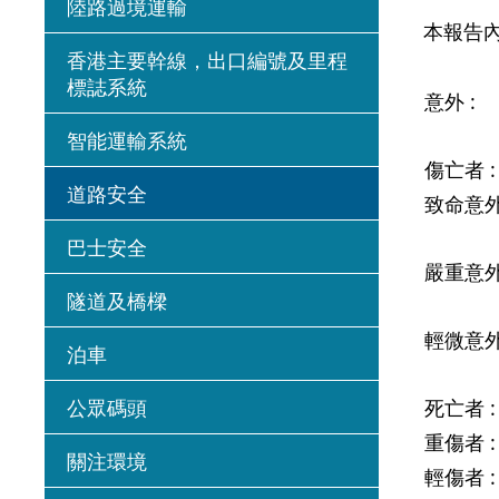
陸路過境運輸
本報告內
香港主要幹線，出口編號及里程
標誌系統
意外 
智能運輸系統
傷亡者 
道路安全
致命意外
巴士安全
嚴重意外
隧道及橋樑
輕微意外
泊車
公眾碼頭
死亡者 
重傷者 
關注環境
輕傷者 