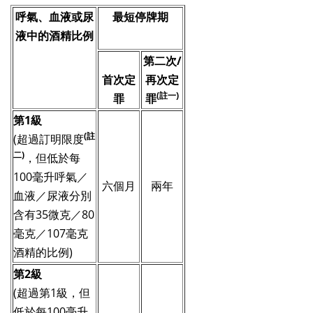
呼氣、血液或尿
最短停牌期
液中的酒精比例
第二次/
首次定
再次定
(註一)
罪
罪
第1級
(註
(超過訂明限度
二)
，但低於每
100毫升呼氣／
六個月
兩年
血液／尿液分別
含有35微克／80
毫克／107毫克
酒精的比例)
第2級
(超過第1級，但
低於每100毫升