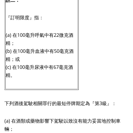
註二：
『訂明限度』指：
(a) 在100毫升呼氣中有22微克酒
精；
(b) 在100毫升血液中有50毫克酒
精；或
(c) 在100毫升尿液中有67毫克酒
精。
下列酒後駕駛相關罪行的最短停牌期定為『第3級』：
(a) 在酒類或藥物影響下駕駛以致沒有能力妥當地控制車
輛；