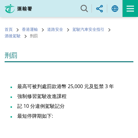
跳
至
內
容
首頁
香港運輸
道路安全
駕駛汽車安全指引
的
酒後駕駛
刑罰
開
始
刑罰
最高可被判處罰款港幣 25,000 元及監禁 3 年
強制修習駕駛改進課程
記 10 分違例駕駛記分
最短停牌期如下: