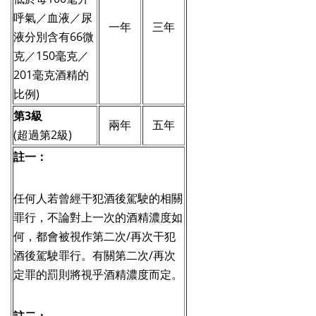
呼氣／血液／尿
一年
三年
液分別含有66微
克／150毫克／
201毫克酒精的
比例)
第3級
兩年
五年
(超過第2級)
註一：
任何人若曾經干犯酒後駕駛的相關
罪行，不論對上一次的酒精濃度如
何，都會被視作第二次/再次干犯
酒後駕駛罪行。有關第二次/再次
定罪的罰則將視乎酒精濃度而定。