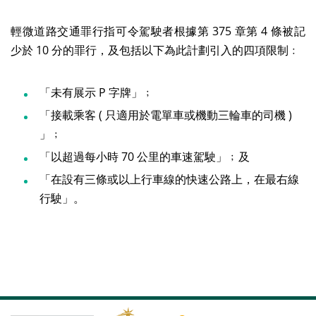
輕微道路交通罪行指可令駕駛者根據第 375 章第 4 條被記
少於 10 分的罪行，及包括以下為此計劃引入的四項限制﹕
「未有展示 P 字牌」﹔
「接載乘客 ( 只適用於電單車或機動三輪車的司機 )
」﹔
「以超過每小時 70 公里的車速駕駛」﹔及
「在設有三條或以上行車線的快速公路上，在最右線
行駛」。