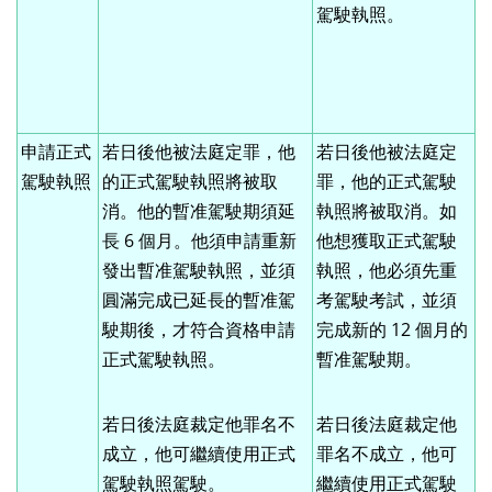
駕駛執照。
申請正式
若日後他被法庭定罪，他
若日後他被法庭定
駕駛執照
的正式駕駛執照將被取
罪，他的正式駕駛
消。他的暫准駕駛期須延
執照將被取消。如
長 6 個月。他須申請重新
他想獲取正式駕駛
發出暫准駕駛執照，並須
執照，他必須先重
圓滿完成已延長的暫准駕
考駕駛考試，並須
駛期後，才符合資格申請
完成新的 12 個月的
正式駕駛執照。
暫准駕駛期。
若日後法庭裁定他罪名不
若日後法庭裁定他
成立，他可繼續使用正式
罪名不成立，他可
駕駛執照駕駛。
繼續使用正式駕駛