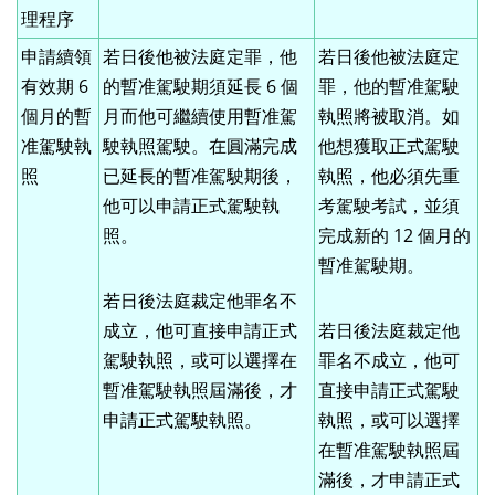
理程序
申請續領
若日後他被法庭定罪，他
若日後他被法庭定
有效期 6
的暫准駕駛期須延長 6 個
罪，他的暫准駕駛
個月的暫
月而他可繼續使用暫准駕
執照將被取消。如
准駕駛執
駛執照駕駛。在圓滿完成
他想獲取正式駕駛
照
已延長的暫准駕駛期後，
執照，他必須先重
他可以申請正式駕駛執
考駕駛考試，並須
照。
完成新的 12 個月的
暫准駕駛期。
若日後法庭裁定他罪名不
成立，他可直接申請正式
若日後法庭裁定他
駕駛執照，或可以選擇在
罪名不成立，他可
暫准駕駛執照屆滿後，才
直接申請正式駕駛
申請正式駕駛執照。
執照，或可以選擇
在暫准駕駛執照屆
滿後，才申請正式