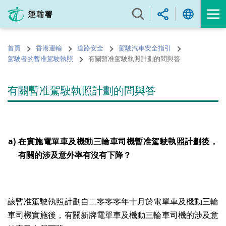
跳
至
內
容
首頁
香港運輸
道路安全
駕駛汽車安全指引
的
駕駛者的暫准駕駛執照
有關暫准駕駛執照計劃的問與答
開
始
有關暫准駕駛執照計劃的問與答
a)
在實施電單車及機動三輪車司機暫准駕駛執照計劃後，
有關的涉及意外率有沒有下降？
該暫准駕駛執照計劃自二零零零年十月於電單車及機動三輪
車司機實施後，有關新牌電單車及機動三輪車司機的涉及意