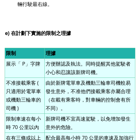
輛行駛最右線。
e)
在計劃下實施的限制之理據
限制
理據
展示「 P」字牌
方便辦認及執法。同時提醒其他駕駛者
小心和忍讓該新牌司機。
不准接載乘客 (
由於新牌電單車及機動三輪車司機較易
只適用於電單車
發生意外，不准他們接載乘客亦屬合理
或機動三輪車的
（在載有乘客時，對車輛的控制會有所
司機 )
不同）。
限制車速在每小
新牌司機不宜高速駕駛，以免增加發生
時 70 公里以內
意外的危險。
在有三條或以上
配合最高每小時 70 公里的車速及加強行