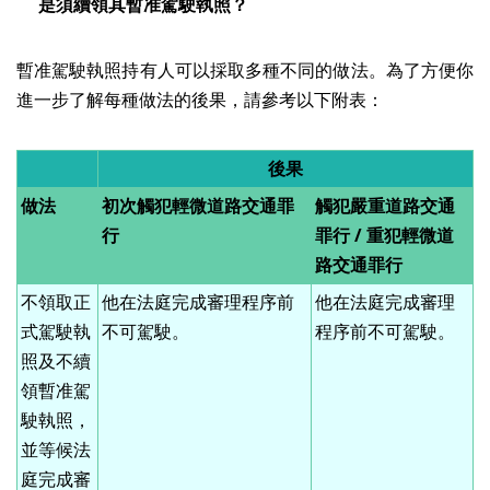
是須續領其暫准駕駛執照？
暫准駕駛執照持有人可以採取多種不同的做法。為了方便你
進一步了解每種做法的後果，請參考以下附表：
後果
做法
初次觸犯輕微道路交通罪
觸犯嚴重道路交通
行
罪行 / 重犯輕微道
路交通罪行
不領取正
他在法庭完成審理程序前
他在法庭完成審理
式駕駛執
不可駕駛。
程序前不可駕駛。
照及不續
領暫准駕
駛執照，
並等候法
庭完成審