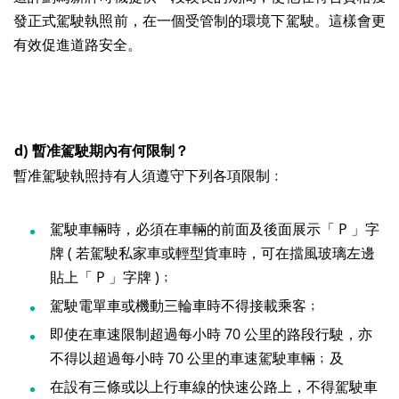
發正式駕駛執照前，在一個受管制的環境下駕駛。這樣會更
有效促進道路安全。
d)
暫准駕駛期內有何限制？
暫准駕駛執照持有人須遵守下列各項限制﹕
駕駛車輛時，必須在車輛的前面及後面展示「 P 」字
牌 ( 若駕駛私家車或輕型貨車時，可在擋風玻璃左邊
貼上「 P 」字牌 )﹔
駕駛電單車或機動三輪車時不得接載乘客﹔
即使在車速限制超過每小時 70 公里的路段行駛，亦
不得以超過每小時 70 公里的車速駕駛車輛﹔及
在設有三條或以上行車線的快速公路上，不得駕駛車