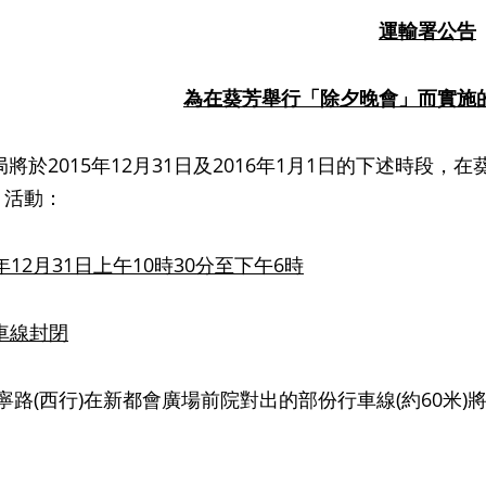
運輸署公告
為在葵芳舉行「除夕晚會」而實施
2015年12月31日及2016年1月1日的下述時段
」活動：
年
12
月
31
日上午
10
時
30
分至
下午
6
時
車線封閉
(西行)在新都會廣場前院對出的部份行車線(約60米)
。