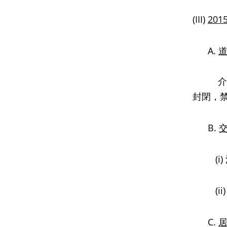
(III)
201
A.
介乎葵
封閉，
B.
(i)
(ii)
C.