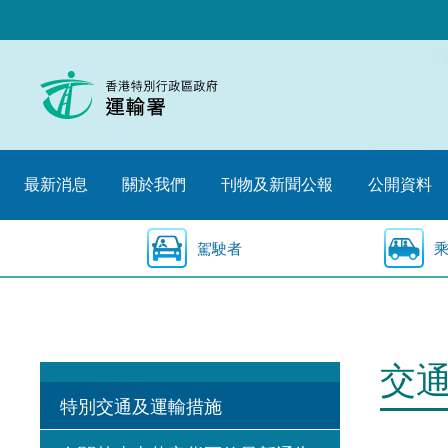
跳
至
內
容
的
開
始
最新消息
關於我們
刊物及新聞公報
公開資料
駕駛者
交
特別交通及運輸措施