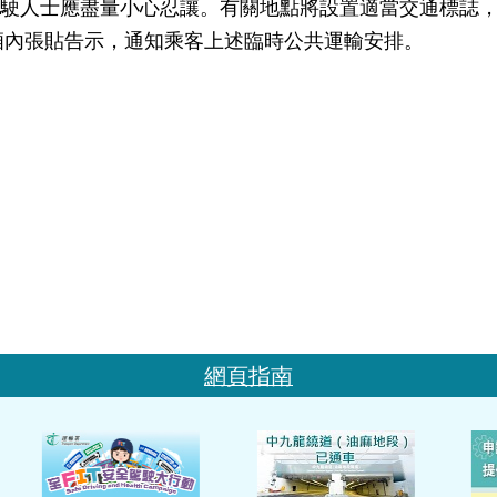
士應盡量小心忍讓。有關地點將設置適當交通標誌，指
廂內張貼告示，通知乘客上述臨時公共運輸安排。
網頁指南