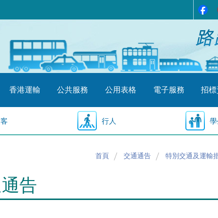
香港運輸
公共服務
公用表格
電子服務
招標
乘客
行人
學
首頁
交通通告
特別交通及運輸
通通告