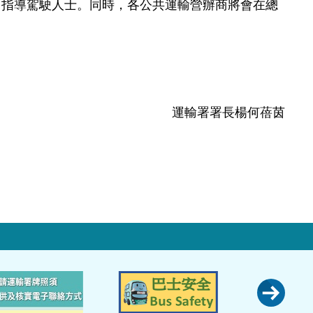
導駕駛人士。同時，各公共運輸營辦商將會在總
運輸署署長楊何蓓茵