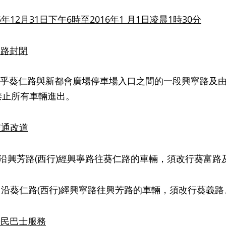
5
年
12
月
31
日下午
6
時至
2016
年
1
月
1
日凌晨
1
時
30
分
道路封閉
仁路與新都會廣場停車場入口之間的一段興寧路及由葵
禁止所有車輛進出。
交通改道
 沿興芳路(西行)經興寧路往葵仁路的車輛，須改行葵富路
 沿葵仁路(西行)經興寧路往興芳路的車輛，須改行葵義
居民巴士服務