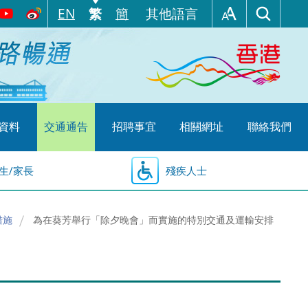
EN
繁
簡
其他語言
資料
交通通告
招聘事宜
相關網址
聯絡我們
生/家長
殘疾人士
措施
為在葵芳舉行「除夕晚會」而實施的特別交通及運輸安排