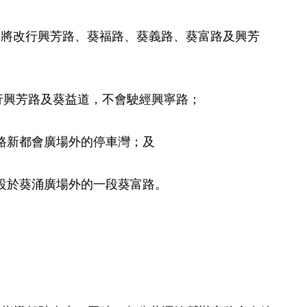
中，將改行興芳路、葵福路、葵義路、葵富路及興芳
改行興芳路及葵益道，不會駛經興寧路；
芳路新都會廣場外的停車灣；及
，將設於葵涌廣場外的一段葵富路。