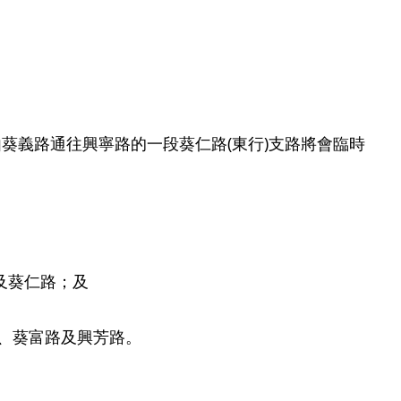
義路通往興寧路的一段葵仁路(東行)支路將會臨時
及葵仁路；及
路、葵富路及興芳路。