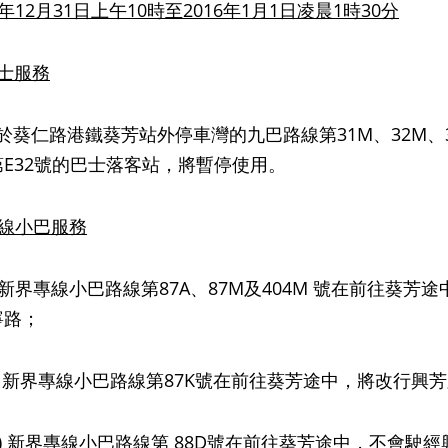
年
12
月
31
日上午
10
時至
2016
年
1
月
1
日凌晨
1
時
30
分
士服務
路港鐵葵芳站外停車灣的九巴路線第31M、32M、36M、
E32號的巴士落客站，將暫停使用。
線小巴服務
新界專線小巴路線第87A、87M及404M 號在前往葵
寧路；
) 新界專線小巴路線第87K號在前往葵芳途中，將改行興
) 新界專線小巴路線第 88D號在前往葵芳途中，不會