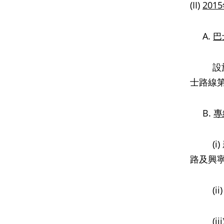
(II)
2015
A.
巴
設於葵仁
士路線第
B.
專
(i) 
路及興
(ii
(iii