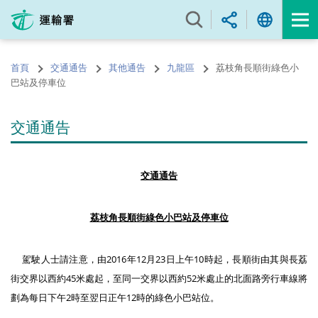
跳
至
內
容
首頁
交通通告
其他通告
九龍區
荔枝角長順街綠色小
的
巴站及停車位
開
始
交通通告
交通通告
荔枝角長順街綠色小巴站及停車位
駕駛人士請注意，由2016年12月23日上午10時起，長順街由其與長荔
街交界以西約45米處起，至同一交界以西約52米處止的北面路旁行車線將
劃為每日下午2時至翌日正午12時的綠色小巴站位。