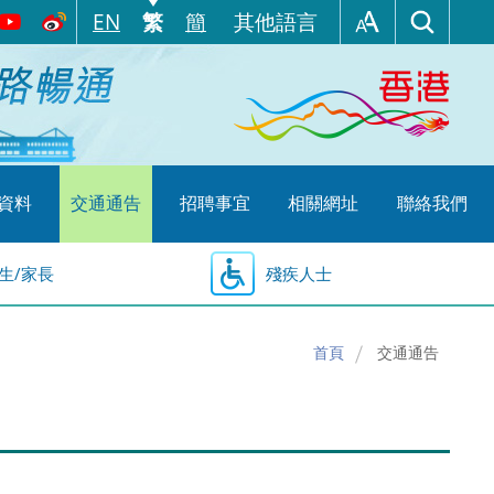
EN
繁
簡
其他語言
資料
交通通告
招聘事宜
相關網址
聯絡我們
生/家長
殘疾人士
首頁
交通通告