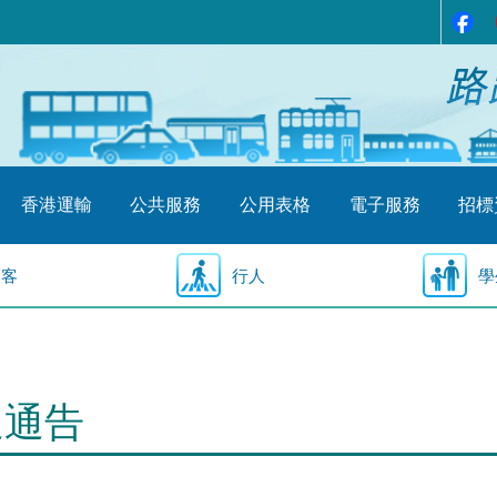
香港運輸
公共服務
公用表格
電子服務
招標
乘客
行人
學
通通告