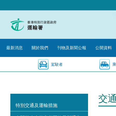
跳
至
內
容
的
開
始
最新消息
關於我們
刊物及新聞公報
公開資料
駕駛者
交
特別交通及運輸措施