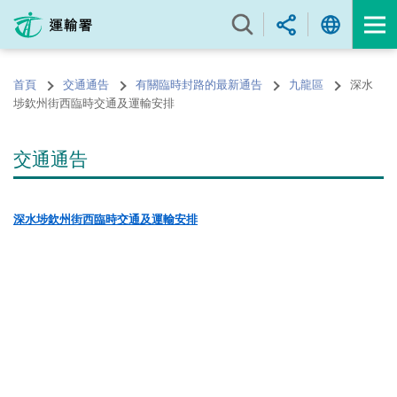
跳
至
內
容
首頁
交通通告
有關臨時封路的最新通告
九龍區
深水
的
埗欽州街西臨時交通及運輸安排
開
始
交通通告
深水埗欽州街西
臨時交通
及運輸
安排