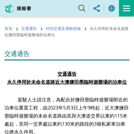
跳
至
內
容
首頁
交通通告
特別交通及運輸措施
永久停用於未命名道路
的
近鹽田壆臨時遊樂場的泊車位
開
始
交通通告
交通通告
永久停用
於
未命名道路
近大澳鹽田壆臨時遊樂場
的泊車位
駕駛人士請注意，為配合於鹽田壆臨時遊樂場附近的
泊車位重置工程，由2023年5月3日上午9時起，近大澳鹽田
壆臨時遊樂場的未命名道路由其與大澳道交界以東約115米
處起，至同一交界處以東約130米的路段的3個私家車泊車
位將永久停用。