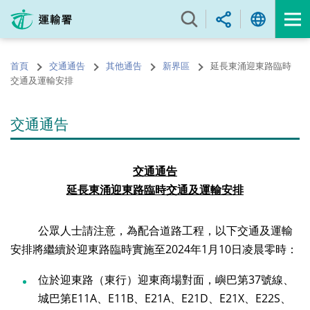
跳
至
內
容
首頁
交通通告
其他通告
新界區
延長東涌迎東路臨時
的
交通及運輸安排
開
始
交通通告
交通通告
延長東涌迎東
路
臨時交
通
及運輸安排
公眾人士請注意，為配合道路工程，以下交通及運輸
安排將繼續於迎東路臨時實施至2024年1月10日凌晨零時：
位於迎東路（東行）迎東商場對面，嶼巴第37號線、
城巴第E11A、E11B、E21A、E21D、E21X、E22S、