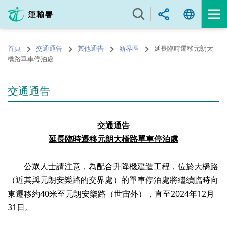
跳
至
內
容
首頁
交通通告
其他通告
新界區
延長臨時遷移元朗大
的
橋路單車停泊處
開
始
交通通告
交通通告
延長臨
時
遷
移元朗
大橋路
單車停泊處
公眾人士請注意，為配合升降機建造工程，位於大橋路
（近其與元朗安樂路的交界處）的單車停泊處將繼續臨時向
東遷移約40米至元朗安樂路（世宙外），直至2024年12月
31日。