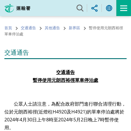
跳
至
內
容
首頁
交通通告
其他通告
新界區
暫停使用元朗西裕徑
的
單車停泊處
開
始
交通通告
交通通告
暫停使用元朗
西裕徑
單車停泊處
公眾人士請注意，為配合政府部門進行聯合清理行動，
位於元朗西裕徑(近燈柱H4920及H4921)的單車停泊處將於
2024年4月30日上午8時至2024年5月2日晚上7時暫停使
用。