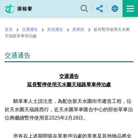
跳
至
內
容
首頁
交通通告
其他通告
新界區
延長暫停使用天水圍
的
天福路單車停泊處
開
始
交通通告
交通通告
延長暫停使用天水圍天福路單車停泊處
騎單車人士請注意，為配合新天水圍街市建造工程，位
於天水圍天福路西行，近天水圍單車匯合中心的部份單車泊
位將繼續暫停使用至2025年2月28日。
所有在上述期間留在單車停泊處的單車及其他物品將全