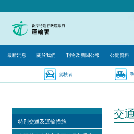
跳
至
內
容
的
開
始
最新消息
關於我們
刊物及新聞公報
公開資料
駕駛者
交
特別交通及運輸措施