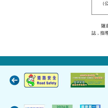
（
隧道營
誌，指