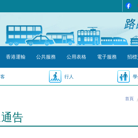
香港運輸
公共服務
公用表格
電子服務
招標
乘客
行人
學
首頁
通通告