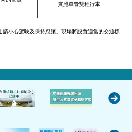
實施單管雙程行車
請小心駕駛及保持忍讓。現場將設置適當的交通標