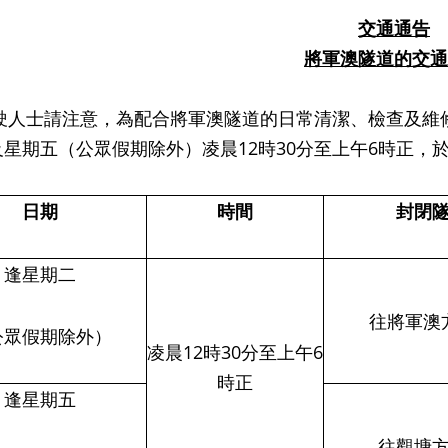
交通通告
將軍澳隧道的
交通
士請注意，為配合將軍澳隧道的日常清潔、檢查及維
及星期五（公眾假期除外）凌晨
12
時
30
分至上午
6
時正，
日期
時間
封閉
逢星期二
往將軍澳
公眾假期除外）
凌晨
12
時
30
分至上午
6
時正
逢星期五
往觀塘