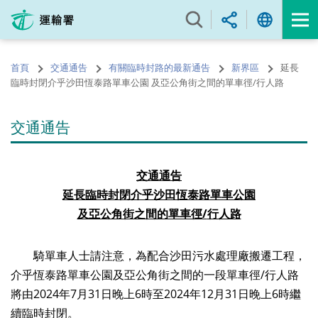
跳
至
內
容
首頁
交通通告
有關臨時封路的最新通告
新界區
延長
的
臨時封閉介乎沙田恆泰路單車公園 及亞公角街之間的單車徑/行人路
開
始
交通通告
交通通告
延長
臨時封閉
介乎
沙田恆泰路
單車公園
及亞公角街之
間的單車徑
/
行人路
騎單車人士請注意，為配合沙田污水處理廠搬遷工程，
介乎恆泰路單車公園及亞公角街之間的一段單車徑/行人路
將由2024年7月31日晚上6時至2024年12月31日晚上6時繼
續臨時封閉。