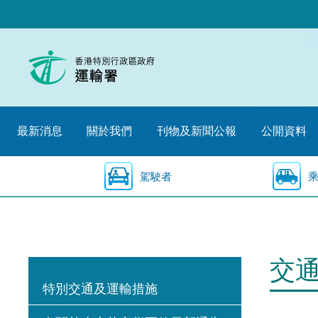
跳
至
內
容
的
開
始
最新消息
關於我們
刊物及新聞公報
公開資料
駕駛者
交
特別交通及運輸措施