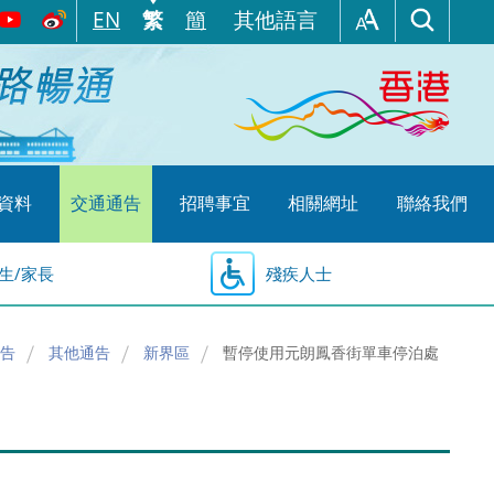
EN
繁
簡
其他語言
資料
交通通告
招聘事宜
相關網址
聯絡我們
生/家長
殘疾人士
告
其他通告
新界區
暫停使用元朗鳳香街單車停泊處