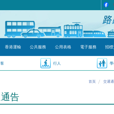
香港運輸
公共服務
公用表格
電子服務
招標
乘客
行人
學
首頁
交通通
通通告