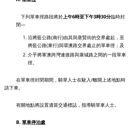
下列單車徑路段將於
上午
6
時至下午
3
時
30
分
臨時封
閉—
沿將藍公路(南行)由其與唐賢街的交界處起，至
將藍公路(東行)與環澳路交界處止的單車徑；及
介乎將軍澳跨灣連接路與康城路之間的一段單車
徑。
在單車徑封閉期間，騎單人士在駛入/離開上述地點時
請下車。
有關地點將設置適當交通標誌，指導騎單車人士。
B.
單車
停泊處