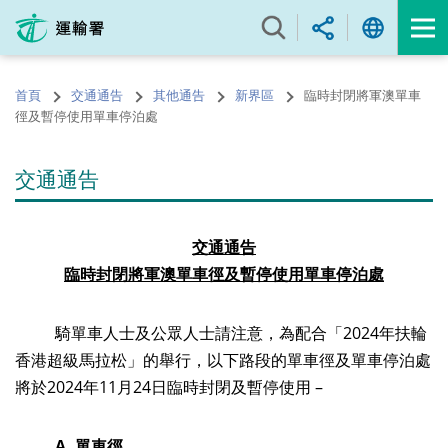
跳
至
內
容
首頁
交通通告
其他通告
新界區
臨時封閉將軍澳單車
的
徑及暫停使用單車停泊處
開
始
交通通告
交通通告
臨
時
封閉將軍澳單車徑及
暫停使用單車停泊處
騎單車人士及公眾人士請注意，為配合「2024年扶輪
香港超級馬拉松」的舉行，以下路段的單車徑及單車停泊處
將於2024年11月24日臨時封閉及暫停使用
–
A.
單車徑