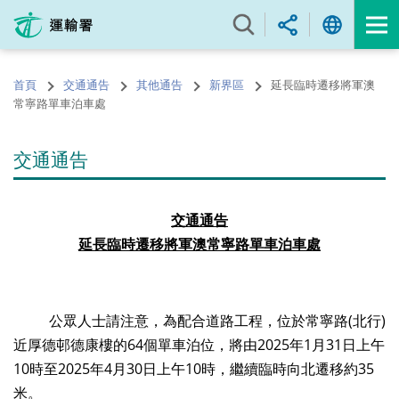
跳
至
內
容
首頁
交通通告
其他通告
新界區
延長臨時遷移將軍澳
的
常寧路單車泊車處
開
始
交通通告
交通通告
延長臨時遷移將軍澳常寧路單車泊車處
公眾人士請注意，為配合道路工程，位於常寧路
(
北行
)
近厚德邨德康樓的
64
個單車泊位，將由2025年1月31日上午
10時至2025年4月30日上午10時，繼續臨時向北遷移約35
米。