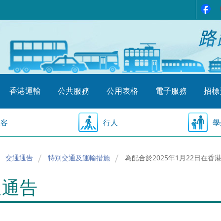
香港運輸
公共服務
公用表格
電子服務
招標
乘客
行人
學
交通通告
特別交通及運輸措施
為配合於2025年1月22日在
通通告