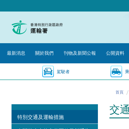
跳
至
內
容
的
開
始
最新消息
關於我們
刊物及新聞公報
公開資料
駕駛者
首頁
交
特別交通及運輸措施