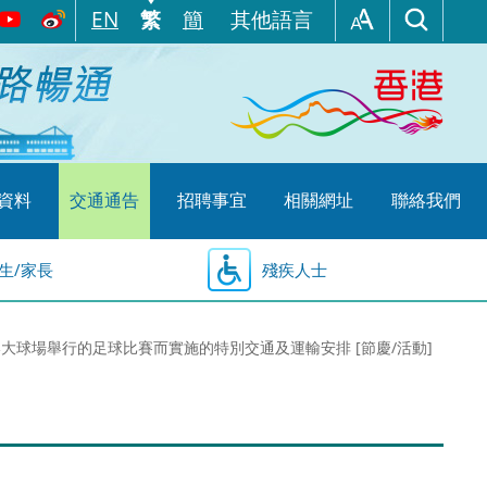
EN
繁
簡
其他語言
資料
交通通告
招聘事宜
相關網址
聯絡我們
生/家長
殘疾人士
香港大球場舉行的足球比賽而實施的特別交通及運輸安排 [節慶/活動]