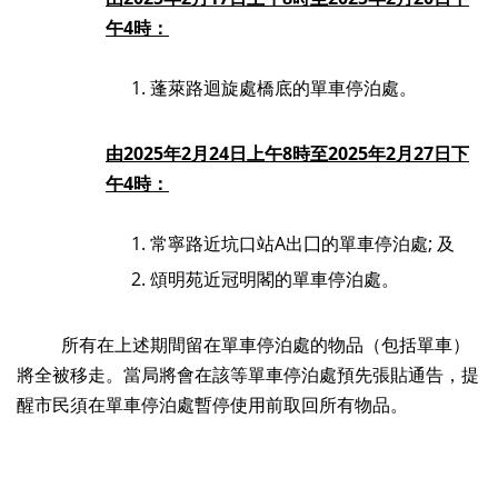
午
4
時：
蓬萊路迴旋處橋底的單車停泊處。
由
2025
年
2
月
24
日上午
8
時至
2025
年
2
月
27
日下
午
4
時：
常寧路近坑口站A出囗的單車停泊處; 及
頌明苑近冠明閣的單車停泊處。
所有在上述期間留在單車停泊處的物品（包括單車）
將全被移走。當局將會在該等單車停泊處預先張貼通告，提
醒市民須在單車停泊處暫停使用前取回所有物品。