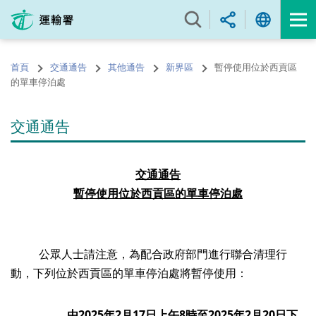
跳
至
內
容
首頁
交通通告
其他通告
新界區
暫停使用位於西貢區
的
的單車停泊處
開
始
交通通告
交通通告
暫停使用位於西貢區的單車停泊處
公眾人士請注意，為配合政府部門進行聯合清理行
動，下列位於西貢區的單車停泊處將暫停使用：
由
2025
年
2
月
17
日上午
8
時至
2025
年
2
月
20
日下