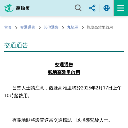
跳
至
內
容
首頁
交通通告
其他通告
九龍區
觀塘高雅里啟用
的
開
始
交通通告
交通通告
觀塘高雅里啟用
公眾人士請注意，觀塘高雅里將於
2025
年
2
月
17
日上午
10
時起啟用。
有關地點將設置適當交通標誌，以指導駕駛人士。