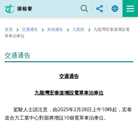
跳
至
內
容
首頁
交通通告
其他通告
九龍區
九龍灣宏泰道增設電
的
單車泊車位
開
始
交通通告
交通通告
九龍灣宏泰道增設電單車泊車位
駕駛人士請注意，由
2025
年
2
月
28
日上午
10
時起，宏泰
道合力工業中心對面將增設
10
個電單車泊車位。