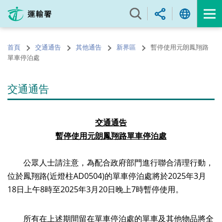
跳
至
內
容
首頁
交通通告
其他通告
新界區
暫停使用元朗鳳翔路
的
單車停泊處
開
始
交通通告
交通通告
暫停使用元
朗
鳳翔路單車停泊處
公眾人士請注意，為配合政府部門進行聯合清理行動，
位於鳳翔路(近燈柱AD0504)的單車停泊處將於2025年3月
18日上午8時至2025年3月20日晚上7時暫停使用。
所有在上述期間留在單車停泊處的單車及其他物品將全