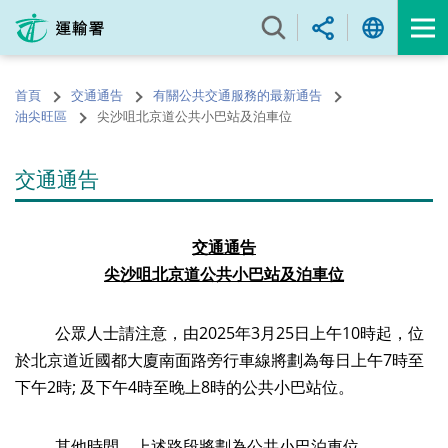
跳
至
內
容
首頁
交通通告
有關公共交通服務的最新通告
的
油尖旺區
尖沙咀北京道公共小巴站及泊車位
開
始
交通通告
交
通
通
告
尖沙咀北京道
公共
小巴站
及
泊車位
公眾人士請注意，由2025年3月25日上午10時起，位
於北京道近國都大廈南面路旁行車線將劃為每日上午7時至
下午2時; 及下午4時至晚上8時的公共小巴站位。
其他時間，上述路段將劃為公共小巴泊車位。