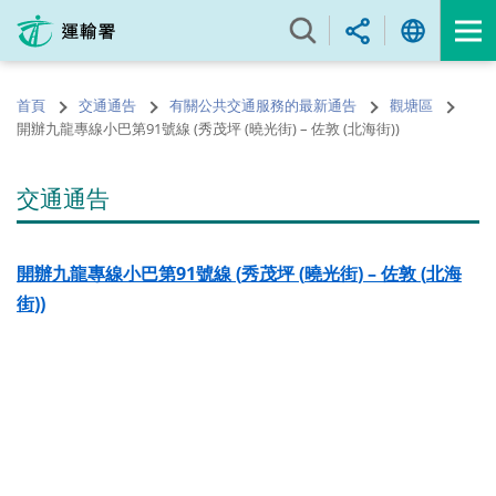
跳
至
內
容
首頁
交通通告
有關公共交通服務的最新通告
觀塘區
的
開辦九龍專線小巴第91號線 (秀茂坪 (曉光街) – 佐敦 (北海街))
開
始
交通通告
開辦
九龍專線小巴第
91
號線
(
秀茂坪
(
曉光街
) –
佐敦
(
北海
街
))