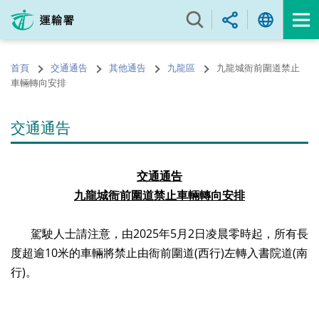
跳
至
內
容
首頁
交通通告
其他通告
九龍區
九龍城衙前圍道禁止
的
車輛轉向安排
開
始
交通通告
交通通告
九龍
城
衙前圍道禁止車輛轉向安排
駕駛人士請注意，由
2025
年
5
月2日凌晨零時起，所有長
度超逾
10
米的車輛將禁止由衙前圍道
(
西行
)
左轉入書院道
(
南
行
)
。