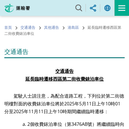
跳
至
內
容
首頁
交通通告
其他通告
港島區
延長臨時遷移西區第
的
二街收費錶泊車位
開
始
交通通告
交通通告
延長
臨時遷移西區
第二街收費錶
泊
車位
駕駛人士請注意，為配合道路工程，下列位於第二街德
明樓對面的收費錶泊車位將於2025年5月11日上午10時01
分至2025年11月11日上午10時期間繼續臨時遷移：
2個收費錶泊車位（第3476AB號）將繼續臨時向