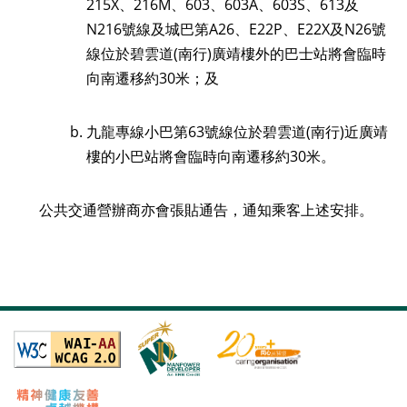
215X
、
216M
、
603
、
603A
、
603S
、
613
及
N216
號線及城巴第
A26
、
E22P
、
E22X
及
N26
號
線位於碧雲道
(
南行
)
廣靖樓外的巴士站將會臨時
向南遷移約
30
米；及
九龍專線小巴第
63
號線位於碧雲道
(
南行
)
近廣靖
樓的小巴站將會臨時向南遷移約
30
米。
公共交通營辦商亦會張貼通告，通知乘客上述安排。