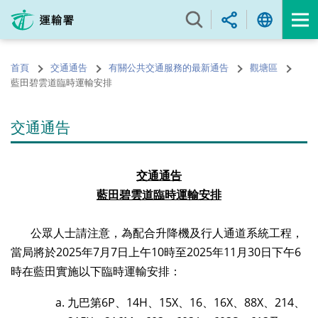
跳
至
內
容
首頁
交通通告
有關公共交通服務的最新通告
觀塘區
的
藍田碧雲道臨時運輸安排
開
始
交通通告
交通通告
藍田碧雲道臨時運輸安排
公眾人士請注意，為配合升降機及行人通道系統工程，
當局將於
2025
年7月7日上午
10
時至
2025
年
11
月
30
日下午
6
時在藍田實施以下臨時運輸安排：
九巴第
6P
、
14H
、
15X
、
16
、
16X
、
88X
、
214
、