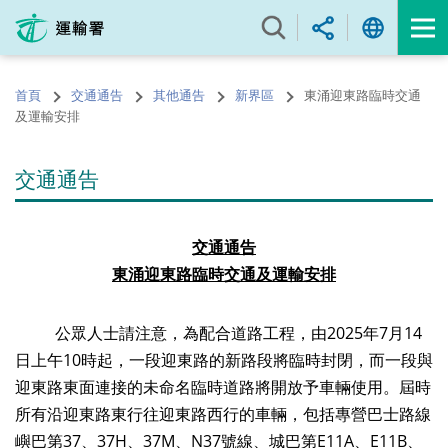
跳
至
內
容
首頁
交通通告
其他通告
新界區
東涌迎東路臨時交通
的
及運輸安排
開
始
交通通告
交
通
通告
東涌
迎東路
臨時交通
及運
輸安排
公眾人士請注意，為配合道路工程，由2025年7月14
日上午10時起，一段迎東路的新路段將臨時封閉，而一段與
迎東路東面連接的未命名臨時道路將開放予車輛使用。屆時
所有沿迎東路東行往迎東路西行的車輛，包括專營巴士路線
嶼巴第37、37H、37M、N37號線、城巴第E11A、E11B、