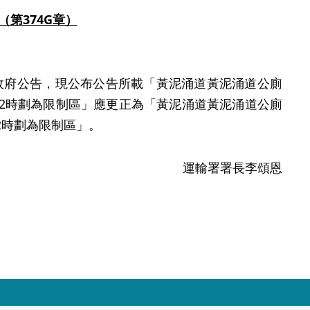
第374G章）
0號政府公告，現公布公告所載「黃泥涌道黃泥涌道公廁
12時劃為限制區」應更正為「黃泥涌道黃泥涌道公廁
2時劃為限制區」。
運輸署署長李頌恩