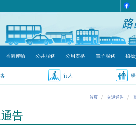
香港運輸
公共服務
公用表格
電子服務
招標
乘客
行人
學
首頁
交通通告
通通告