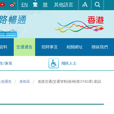
EN
繁
簡
其他語言
資料
交通通告
招聘事宜
相關網址
聯絡我們
生/家長
殘疾人士
其他通告
港島區
道路交通(交通管制)規例(第374G章) 勘誤