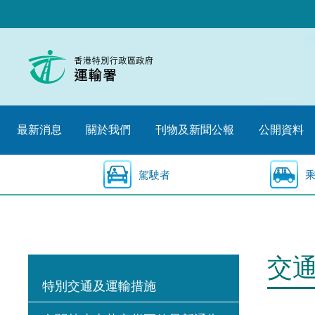
跳
至
內
容
的
開
始
最新消息
關於我們
刊物及新聞公報
公開資料
駕駛者
交
特別交通及運輸措施