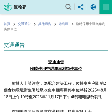
跳
至
內
容
首頁
交通通告
其他通告
港島區
臨時停用中環奧卑利
的
街停車位
開
始
交通通告
交通通告
臨時
停用中環奧卑利街停車位
駕駛人士請注意，為配合建築工程，位於奧卑利街的2
個食物環境衛生署垃圾收集車輛專用停車位將於2025年8月
18日上午10時至2025年11月17日下午4時期間臨時停用。
有關地點將設置適當交通標誌，指導駕駛人士。