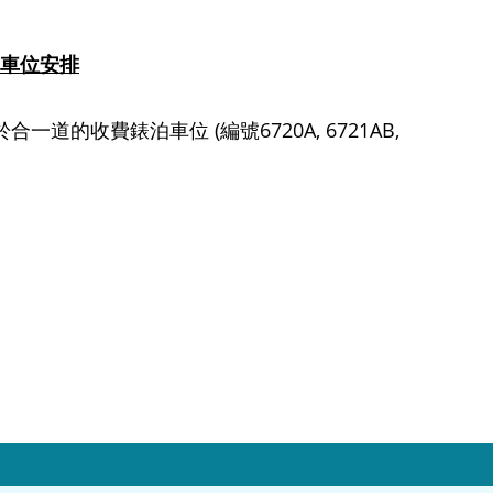
車位安排
於合一道的收費錶泊車位
(
編號
6720A, 6721AB,