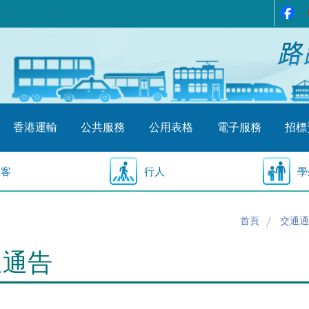
香港運輸
公共服務
公用表格
電子服務
招標
乘客
行人
學
首頁
交通通
通通告