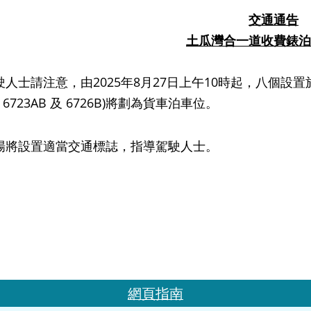
交
通通告
土瓜灣合一道
收費錶泊
士請注意，由
2025
年
8
月
27
日上午
10
時起，八個設置
, 6723AB
及
6726B)
將劃為貨車泊車位。
設置適當交通標誌，指導駕駛人士。
網頁指南