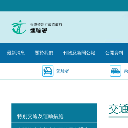
跳
至
內
容
的
開
始
最新消息
關於我們
刊物及新聞公報
公開資料
駕駛者
交
特別交通及運輸措施