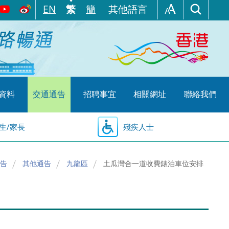
EN
繁
簡
其他語言
資料
交通通告
招聘事宜
相關網址
聯絡我們
生/家長
殘疾人士
告
其他通告
九龍區
土瓜灣合一道收費錶泊車位安排