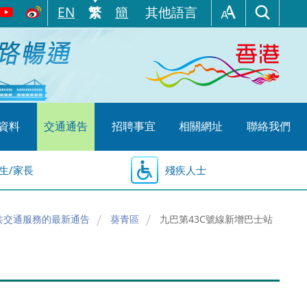
EN
繁
簡
其他語言
資料
交通通告
招聘事宜
相關網址
聯絡我們
生/家長
殘疾人士
共交通服務的最新通告
葵青區
九巴第43C號線新增巴士站