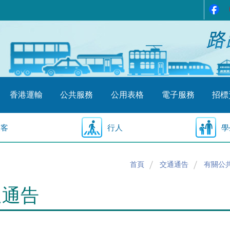
香港運輸
公共服務
公用表格
電子服務
招標
乘客
行人
學
首頁
交通通告
有關公
通通告