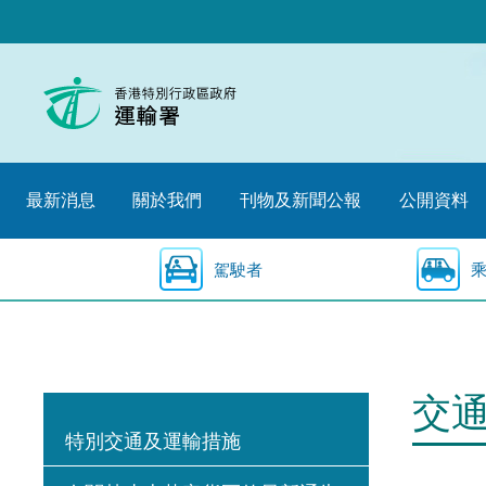
跳
至
內
容
的
開
始
最新消息
關於我們
刊物及新聞公報
公開資料
駕駛者
交
特別交通及運輸措施