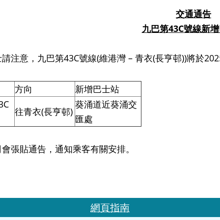
交通通告
九巴第
43C
號線新增
請注意，九巴第43C號線(維港灣
–
青衣(長亨邨))將於2
方向
新增巴士站
3C
葵涌道近葵涌交
往青衣(長亨邨)
匯處
司會張貼通告，通知乘客有關安排。
網頁指南