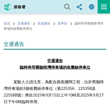
跳
至
內
容
首頁
交通通告
其他通告
新界區
臨時停用舊咖啡灣停
的
車場的收費錶停車位
開
始
交通通告
交通通告
臨時停用舊咖啡灣停車場的收費錶停車位
駕駛人士請注意，為配合路面擴闊工程，位於舊咖啡
灣停車場的3個收費錶停車位（第22535A、22535B及
22558B號）將於2025年9月15日上午10時至2025年9月27
日下午6時臨時停用。