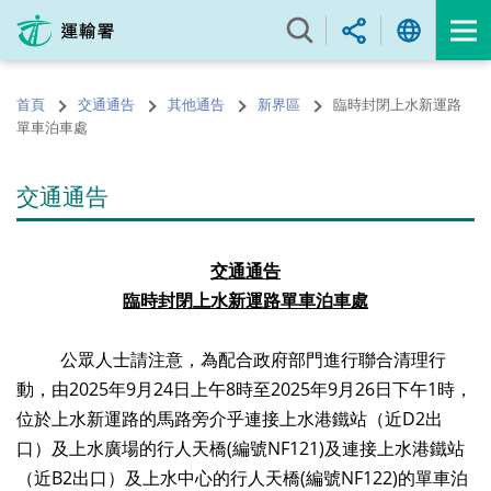
跳
至
內
容
首頁
交通通告
其他通告
新界區
臨時封閉上水新運路
的
單車泊車處
開
始
交通通告
交通通告
臨時封閉
上水新運路
單車泊車處
公眾人士請注意，為配合政府部門進行聯合清理行
動，由2025年9月24日上午8時至2025年9月26日下午1時，
位於上水新運路的馬路旁介乎連接上水港鐵站（近D2出
口）及上水廣場的行人天橋(編號NF121)及連接上水港鐵站
（近B2出口）及上水中心的行人天橋(編號NF122)的單車泊