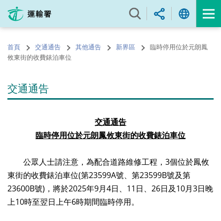
跳
至
內
容
首頁
交通通告
其他通告
新界區
臨時停用位於元朗鳳
的
攸東街的收費錶泊車位
開
始
交通通告
交通通告
臨時停用
位
於
元朗鳳攸東街
的收費錶
泊
車位
公眾人士請注意，為配合道路維修工程，3個位於鳳攸
東街的收費錶泊車位(第23599A號、第23599B號及第
23600B號)，將於2025年9月4日、11日、26日及10月3日晚
上10時至翌日上午6時期間臨時停用。