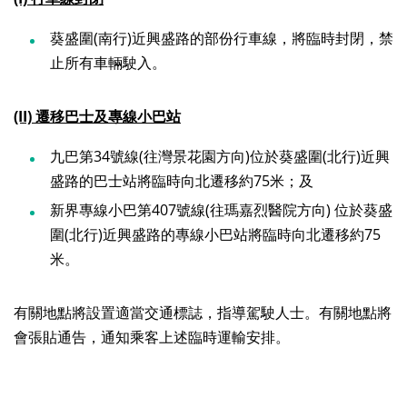
葵盛圍(南行)近興盛路的部份行車線，將臨時封閉，禁
止所有車輛駛入。
(II) 遷移巴士及專線小巴站
九巴第34號線(往灣景花園方向)位於葵盛圍(北行)近興
盛路的巴士站將臨時向北遷移約75米；及
新界專線小巴第407號線(往瑪嘉烈醫院方向) 位於葵盛
圍(北行)近興盛路的專線小巴站將臨時向北遷移約75
米。
有關地點將設置適當交通標誌，指導駕駛人士。有關地點將
會張貼通告，通知乘客上述臨時運輸安排。