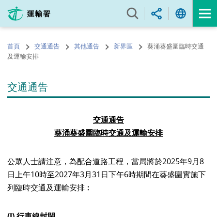
跳
至
內
容
首頁
交通通告
其他通告
新界區
葵涌葵盛圍臨時交通
的
及運輸安排
開
始
交通通告
交通通告
葵涌
葵盛圍
臨
時
交
通及運輸
安
排
公眾人士請注意，為配合道路工程，當局將於2025年9月8
日上午10時至2027年3月31日下午6時期間在葵盛圍實施下
列臨時交通及運輸安排︰
(I) 行車線封閉