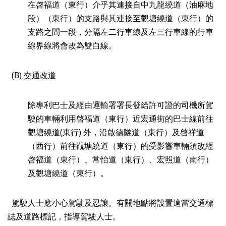
在啓福道（東行）介乎其連接自中九龍繞道（油麻地
段）（東行）的支路與其連接至觀塘繞道（東行）的
支路之間一段，分隔左二行車線及左三行車線的行車
線界線將會改為雙白線。
(B)
交通改道
除專利巴士及經由運輸署署長發給許可證的司機所駕
駛的車輛利用啓福道（東行）近宏通街的巴士線前往
觀塘繞道
(
東行
)
外，沿啟德隧道（東行）及啓祥道
（西行）前往觀塘繞道（東行）的受影響車輛須改經
啓福道（東行）、常怡道（東行）、宏照道（南行）
及觀塘繞道（東行）。
駕駛人士應小心駕駛及忍讓。有關地點將設置適當交通標
誌及道路標記，指導駕駛人士。