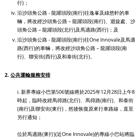
行)；
沿沙頭角公路 - 龍躍頭段(南行)往逸峯及綠悠軒的車
輛，將改經沙頭角公路 – 龍躍頭段(南行)、迴旋處、沙
頭角公路 – 龍躍頭段(北行)及馬適路(西行)；及
沿沙頭角公路 - 龍躍頭段(南行)往One Innovale及馬適
路(西行)的車輛，將改經沙頭角公路 – 龍躍頭段(南
行)、聯安街(西行)及和泰街(北行)。
2.
公共運輸服務安排
i. 新界專線小巴第
506
號線將於
2025
年
12
月
28
日上午
8
時起，臨時改經馬得路
(
北行
)
、馬得路
(
南行
)
、和泰街
(
南行
)
及聯安街
(
東行
)
，然後恢復原來行車路線，直至
另行通知；
位於馬適路
(
東行
)(
近
One Innovale)
的專線小巴站將臨