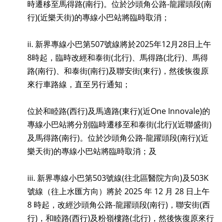
時遷移至馬得路
(
南行
)
。位於沙頭角公路
-
龍躍頭段
(
南
行
)(
近樂天街
)
的專線小巴站將臨時取消；
ii. 新界專線小巴第
507
號線將於
2025
年
12
月
28
日上午
8
時起，臨時改經和泰街
(
北行
)
、馬得路
(
北行
)
、馬得
路
(
南行
)
、和泰街
(
南行
)
及聯安街
(
東行
)
，然後恢復原
來行車路線，直至另行通知；
位於和睦路(西行)及馬適路(東行)(近One Innovale)的
專線小巴站將分別臨時遷移至和泰街(北行)(近聯盛街)
及馬得路(南行)。位於沙頭角公路-龍躍頭段(南行)(近
樂天街)的專線小巴站將臨時取消；及
iii. 新界專線小巴第
503
號線
(
往北區醫院方向
)
及
503K
號線（往上水匯方向）將於
2025
年
12
月
28
日上午
8
時起，改經沙頭角公路
-
龍躍頭段
(
南行
)
，聯安街
(
西
行
)
，和睦路
(
西行
)
及粉嶺樓路
(
北行
)
，然後恢復原來行