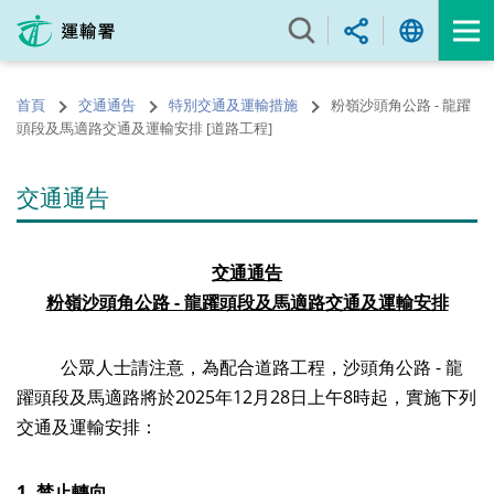
跳
至
內
容
首頁
交通通告
特別交通及運輸措施
粉嶺沙頭角公路 - 龍躍
的
頭段及馬適路交通及運輸安排 [道路工程]
開
始
交通通告
交通通告
粉嶺沙頭角公路 -
龍躍頭段及馬適路
交通及運輸安排
公眾人士請注意，為配合道路工程，沙頭角公路 - 龍
躍頭段及馬適路將於
2025
年
12
月28日上午8時起，實施下列
交通及運輸安排：
1.
禁止轉向