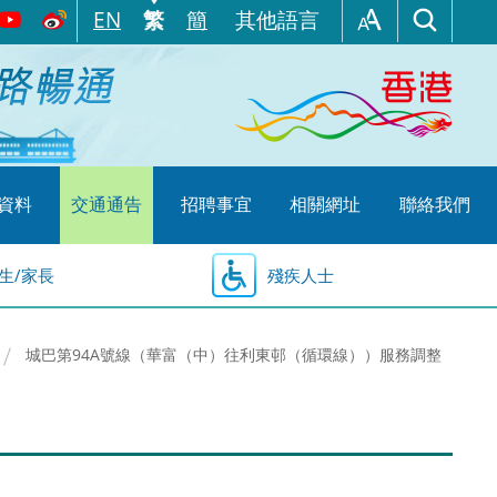
EN
繁
簡
其他語言
資料
交通通告
招聘事宜
相關網址
聯絡我們
生/家長
殘疾人士
城巴第94A號線（華富（中）往利東邨（循環線））服務調整