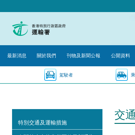
跳
至
內
容
的
開
始
最新消息
關於我們
刊物及新聞公報
公開資料
駕駛者
交
特別交通及運輸措施