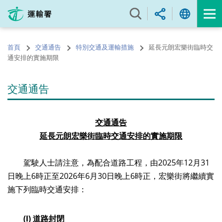
跳
至
內
容
首頁
交通通告
特別交通及運輸措施
延長元朗宏樂街臨時交
的
通安排的實施期限
開
始
交通通告
交通通告
延長
元朗
宏樂街
臨時交通安排
的實施期限
駕駛人士請注意，為配合道路工程，由2025年12月31
日晚上6時正至2026年6月30日晚上6時正，宏樂街將繼續實
施下列臨時交通安排：
(I)
道路封閉