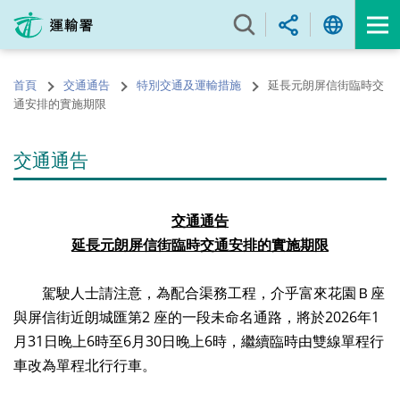
跳
至
內
容
首頁
交通通告
特別交通及運輸措施
延長元朗屏信街臨時交
的
通安排的實施期限
開
始
交通通告
交通通告
延長
元
朗屏信街
臨時交通安排
的實施期限
駕駛人士請注意，為配合渠務工程，介乎富來花園Ｂ座
與屏信街近朗城匯第2 座的一段未命名通路，將於2026年1
月31日晚上6時至6月30日晚上6時，繼續臨時由雙線單程行
車改為單程北行行車。