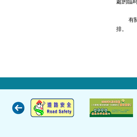
處的臨時
有關地
排。