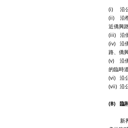
(i) 
(ii)
近僑興路
(iii
(iv)
路、僑興
(v) 
的臨時道
(vi)
(vii
(B)
臨
新界專線