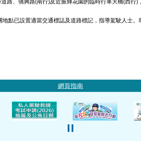
道路、僑興路(南行)及近振輝花園的臨時行車天橋(西行
點已設置適當交通標誌及道路標記，指導駕駛人士。專
網頁指南