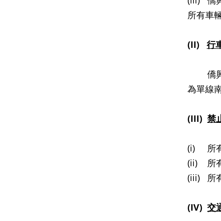
(iii
所有車
(II)
行
僑興路
為單線
(III)
禁
(i) 
(ii)
(iii
(IV)
交