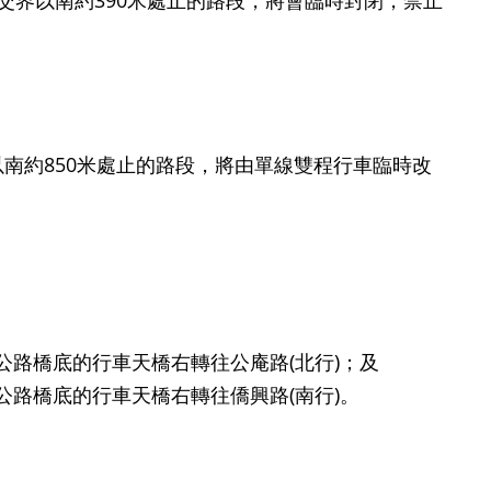
同一交界以南約390米處止的路段，將會臨時封閉，禁止
南約850米處止的路段，將由單線雙程行車臨時改
朗公路橋底的行車天橋右轉往公庵路(北行)；及
朗公路橋底的行車天橋右轉往僑興路(南行)。