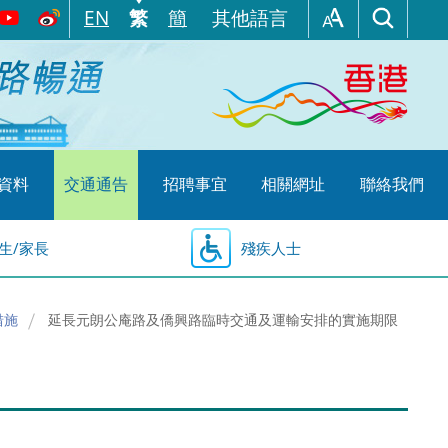
EN
繁
簡
其他語言
資料
交通通告
招聘事宜
相關網址
聯絡我們
生/家長
殘疾人士
措施
延長元朗公庵路及僑興路臨時交通及運輸安排的實施期限