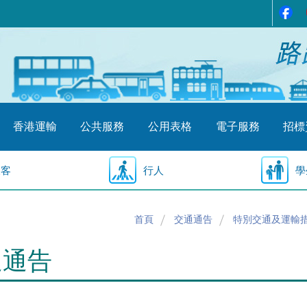
香港運輸
公共服務
公用表格
電子服務
招標
乘客
行人
學
首頁
交通通告
特別交通及運輸
通通告