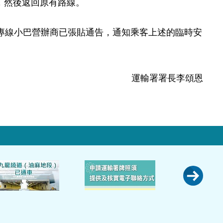
)，然後返回原有路線。
線小巴營辦商已張貼通告，通知乘客上述的臨時安
運輸署署長李頌恩