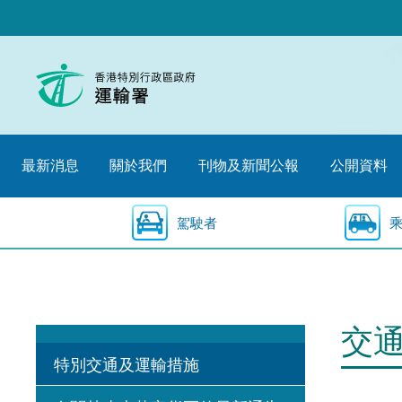
跳
至
內
容
的
開
始
最新消息
關於我們
刊物及新聞公報
公開資料
駕駛者
交
特別交通及運輸措施