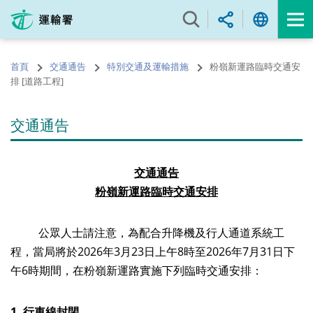
跳
至
內
容
首頁
交通通告
特別交通及運輸措施
粉嶺新運路臨時交通安
的
排 [道路工程]
開
始
交通通告
交通通告
粉嶺
新運路
臨時交通安排
公眾人士請注意，為配合升降機及行人通道系統工
程，當局將於2026年3月23日上午8時至2026年7月31日下
午6時期間，在粉嶺新運路實施下列臨時交通安排：
1.
行車線封閉