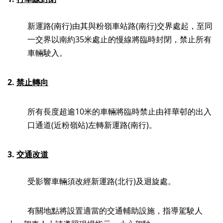
新運路
(
南行
)
由其與粉嶺車站路
(
南行
)
交界處起，至同
一交界以南約
35
米處止的慢線將臨時封閉，禁止所有
車輛駛入。
2.
禁止轉向
所有長度超逾10米的車輛將臨時禁止由祥華邨的出入
口通道(近粉嶺站)左轉新運路(南行)。
3.
交通改道
受影響車輛須改經新運路(北行)及迴旋處。
有關地點將設置適當的交通輔助設施，指導駕駛人