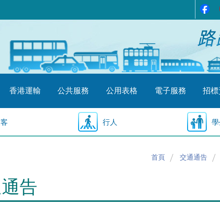
香港運輸
公共服務
公用表格
電子服務
招標
乘客
行人
學
首頁
交通通告
通通告