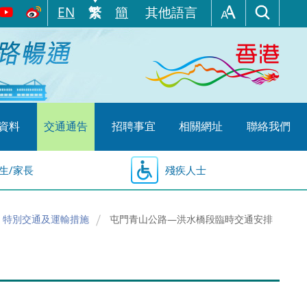
EN
繁
簡
其他語言
資料
交通通告
招聘事宜
相關網址
聯絡我們
生/家長
殘疾人士
特別交通及運輸措施
屯門青山公路—洪水橋段臨時交通安排