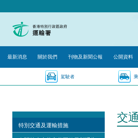
跳
至
內
容
的
開
始
最新消息
關於我們
刊物及新聞公報
公開資料
駕駛者
交
特別交通及運輸措施