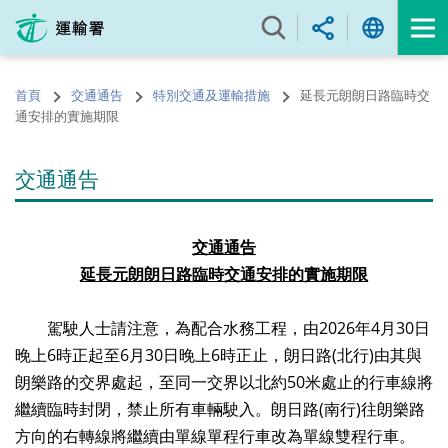
跳
至
內
容
首頁
交通通告
特別交通及運輸措施
延長元朗朗日路臨時交
的
通安排的實施期限
開
始
交通通告
交通通告
延長
元朗朗日路臨時交通安排
的實施期限
駕駛人士請注意，為配合水務工程，由2026年4月30日
晚上6時正起至6月30日晚上6時正止，朗日路(北行)由其與
朗樂路的交界處起，至同一交界以北約50米處止的行車線將
繼續臨時封閉，禁止所有車輛駛入。朗日路(南行)往朗樂路
方向的右轉線將繼續由單線單程行車改為單線雙程行車。