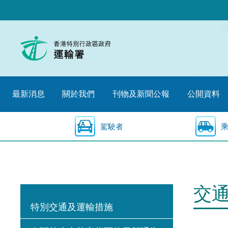
跳
至
內
容
的
開
始
最新消息
關於我們
刊物及新聞公報
公開資料
駕駛者
交
特別交通及運輸措施