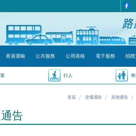
香港運輸
公共服務
公用表格
電子服務
招標
乘客
行人
學
首頁
交通通告
其他通告
通通告