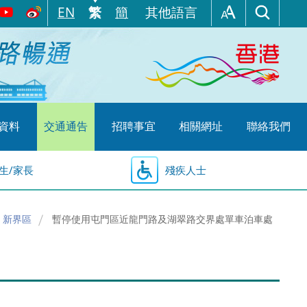
EN
繁
簡
其他語言
資料
交通通告
招聘事宜
相關網址
聯絡我們
生/家長
殘疾人士
新界區
暫停使用屯門區近龍門路及湖翠路交界處單車泊車處