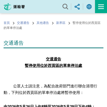
跳
至
內
容
首頁
交通通告
其他通告
新界區
暫停使用位於西貢區
的
的單車停泊處
開
始
交通通告
交通通告
暫停使用位於西貢區的單車停泊處
公眾人士請注意，為配合政府部門進行聯合清理行
動，下列位於西貢區的單車停泊處將暫停使用：
由
2026
年
5
月
26
日上午
8
時至
2026
年
5
月
29
日下午
4
時：