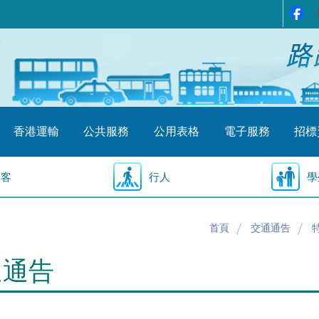
香港運輸
公共服務
公用表格
電子服務
招標
乘客
行人
學
首頁
交通通告
通通告