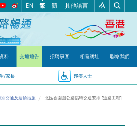
EN
繁
簡
其他語言
資料
交通通告
招聘事宜
相關網址
聯絡我們
生/家長
殘疾人士
特別交通及運輸措施
北區香園圍公路臨時交通安排 [道路工程]