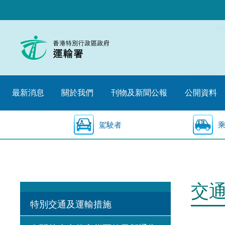
跳
至
內
容
的
開
始
最新消息
關於我們
刊物及新聞公報
公開資料
駕駛者
交
特別交通及運輸措施