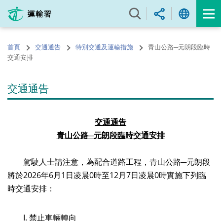
跳
至
內
容
首頁
交通通告
特別交通及運輸措施
青山公路─元朗段臨時
的
交通安排
開
始
交通通告
交通通告
青山公路─元朗段臨時交通安排
駕駛人士請注意，為配合道路工程，青山公路─元朗段
將於2026年6月1日凌晨0時至12月7日凌晨0時實施下列臨
時交通安排：
I.
禁止車輛轉向