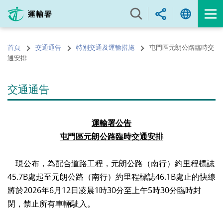
跳
至
內
容
首頁
交通通告
特別交通及運輸措施
屯門區元朗公路臨時交
的
通安排
開
始
交通通告
運輸署公告
屯門區元朗公路臨時交通安排
現公布，為配合道路工程，元朗公路（南行）約里程標誌
45.7B處起至元朗公路（南行）約里程標誌46.1B處止的快線
將於2026年6月12日凌晨1時30分至上午5時30分臨時封
閉，禁止所有車輛駛入。